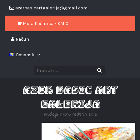
azerbasicartgalerija@gmail.com
Moja Košarica - KM
0
Račun
Bosanski
AZER BASIC ART
GALERIJA
Prodaja ručno rađenih slika