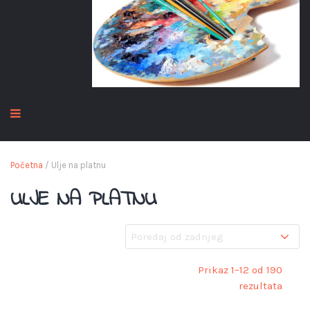
Početna
/ Ulje na platnu
ULJE NA PLATNU
Prikaz 1–12 od 190
rezultata