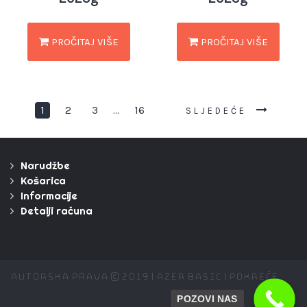
PROČITAJ VIŠE
PROČITAJ VIŠE
1
2
3
16
…
SLJEDEĆE
Narudžbe
Košarica
Informacije
Detalji računa
Autorska prava © 2019 | Azer Basic | Pokreće
POZOVI NAS