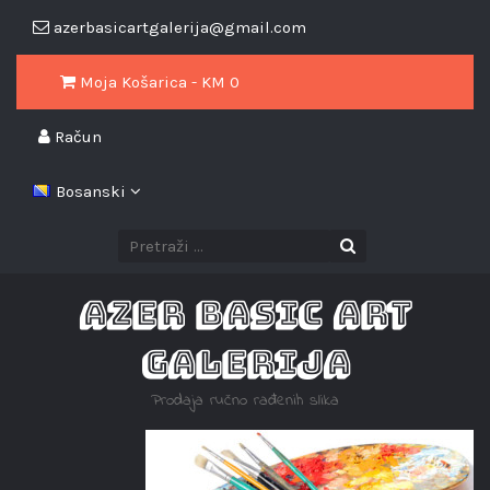
azerbasicartgalerija@gmail.com
Moja Košarica - KM
0
Račun
Bosanski
AZER BASIC ART
GALERIJA
Prodaja ručno rađenih slika