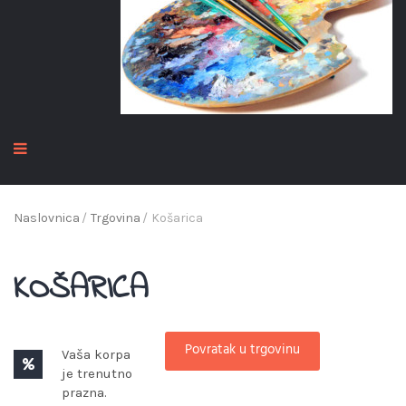
Naslovnica
/
Trgovina
/
Košarica
KOŠARICA
Povratak u trgovinu
Vaša korpa
je trenutno
prazna.