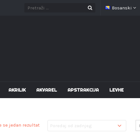
Bosanski
AKRILIK
AKVAREL
APSTRAKCIJA
LEVHE
e se jedan rezultat