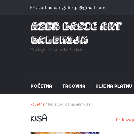
azerbasicartgalerija@gmail.com
AZER BASIC ART
GALERIJA
Prodaja ručno rađenih slika
POČETNA
TRGOVINA
ULJE NA PLATNU
Početna
/ Proizvodi označeni “kisa”
KISA
Prikazuj