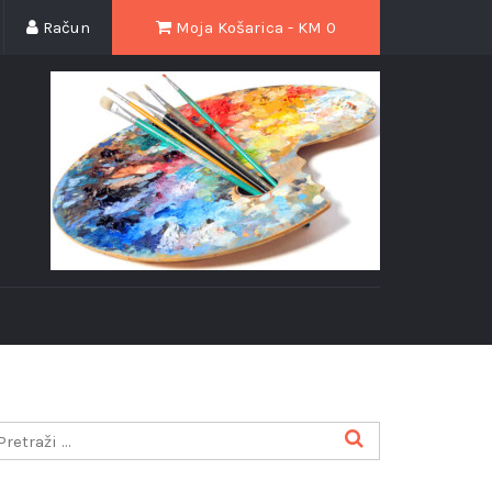
Račun
Moja Košarica - KM
0