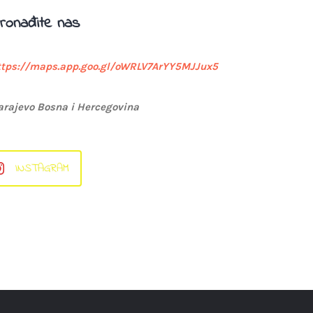
ronađite nas
ttps://maps.app.goo.gl/oWRLV7ArYY5MJJux5
arajevo Bosna i Hercegovina
INSTAGRAM