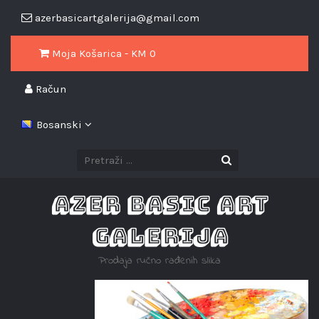
azerbasicartgalerija@gmail.com
Moja Košarica - KM
0
Račun
Bosanski
AZER BASIC ART
GALERIJA
Prodaja ručno rađenih slika