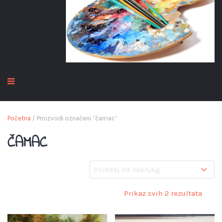
Početna
/ Proizvodi označeni “čamac”
ČAMAC
Prikaz svih 2 rezultata