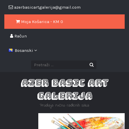
azerbasicartgalerija@gmail.com
Moja Košarica - KM
0
Račun
Bosanski
AZER BASIC ART
GALERIJA
Prodaja ručno rađenih slika