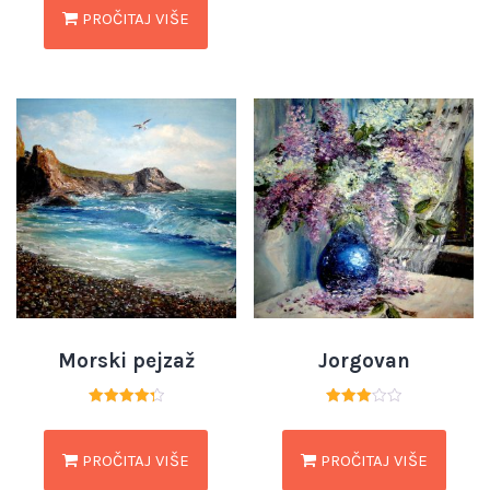
od 5
PROČITAJ VIŠE
Morski pejzaž
Jorgovan
Ocjenjeno
Ocjenjeno
4.33
3.00
od 5
od 5
PROČITAJ VIŠE
PROČITAJ VIŠE