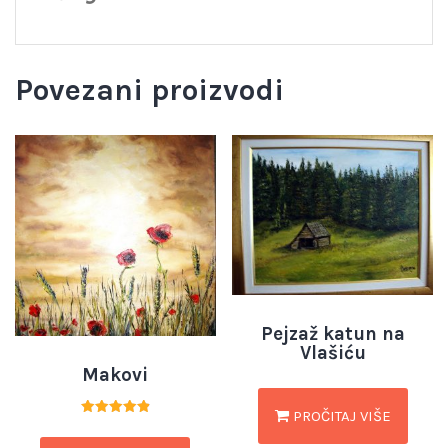
Povezani proizvodi
Pejzaž katun na
Vlašiću
Makovi
PROČITAJ VIŠE
Ocjenjeno
4.94