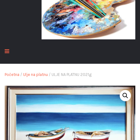
Početna
/
Ulje na platnu
/ ULJE NA PLATNU 2021g