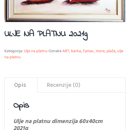
ULJE NA PLATNU 2021g
Kategorija:
Ulje na platnu
Oznake
ART
,
barka
,
čamac
,
more
,
plaža
,
ulje
na platnu
Opis
Recenzije (0)
Opis
Ulje na platnu dimenzija 60x40cm
2021g