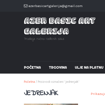
azerbasicartgalerija@gmail.com
AZER BASIC ART
GALERIJA
Prodaja ručno rađenih slika
POČETNA
TRGOVINA
ULJE NA PLATNU
Početna
/ Proizvodi označeni “jedrenjak”
JEDRENJAK
Prikazuj