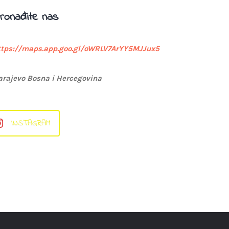
ronađite nas
ttps://maps.app.goo.gl/oWRLV7ArYY5MJJux5
arajevo Bosna i Hercegovina
INSTAGRAM