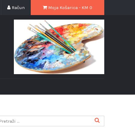
Račun
Moja Košarica - KM
0