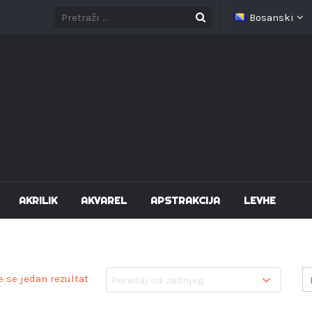
Bosanski
AKRILIK
AKVAREL
APSTRAKCIJA
LEVHE
e se jedan rezultat