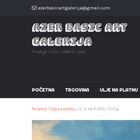
azerbasicartgalerija@gmail.com
AZER BASIC ART
GALERIJA
Prodaja ručno rađenih slika
POČETNA
TRGOVINA
ULJE NA PLATNU
Početna
/
Ulje na platnu
/ ULJE NA PLATNU 2021g