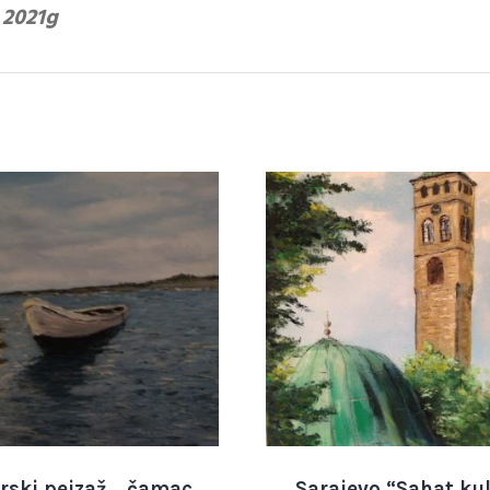
 2021g
rski pejzaž… čamac
Sarajevo “Sahat ku