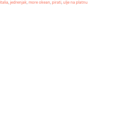
italia
,
jedrenjak
,
more okean
,
pirati
,
ulje na platnu