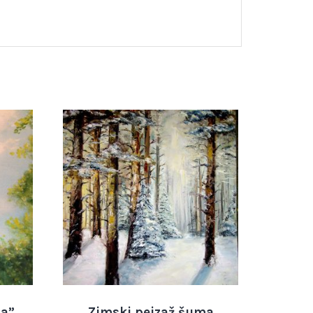
la”
Zimski pejzaž šuma