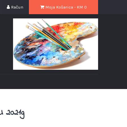
Račun
Moja Košarica - KM
0
 2021g