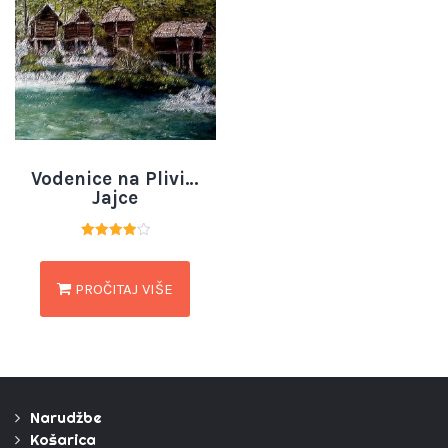
Vodenice na Plivi…
Jajce
Ocjenjeno
4.00
od 5
PROČITAJ VIŠE
Narudžbe
Košarica