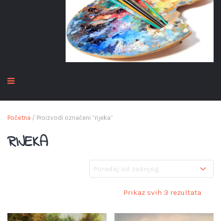
Početna
/ Proizvodi označeni “rijeka”
RIJEKA
Prikaz svih 3 rezultata