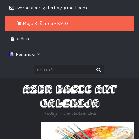
azerbasicartgalerija@gmail.com
Moja Košarica - KM
0
Račun
Bosanski
AZER BASIC ART
GALERIJA
Prodaja ručno rađenih slika