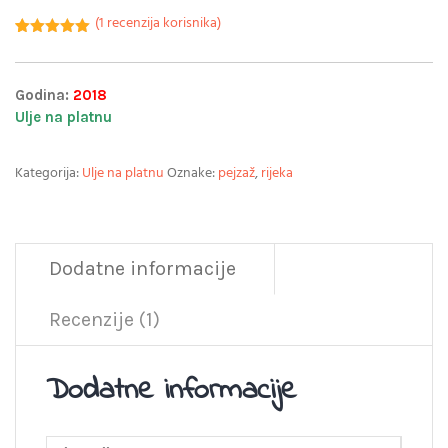
(
1
recenzija korisnika)
Korisnička
1
ocjena:
5.00
od ukupno
5 (
Godina:
2018
korisnika)
Ulje na platnu
Kategorija:
Ulje na platnu
Oznake:
pejzaž
,
rijeka
Dodatne informacije
Recenzije (1)
Dodatne informacije