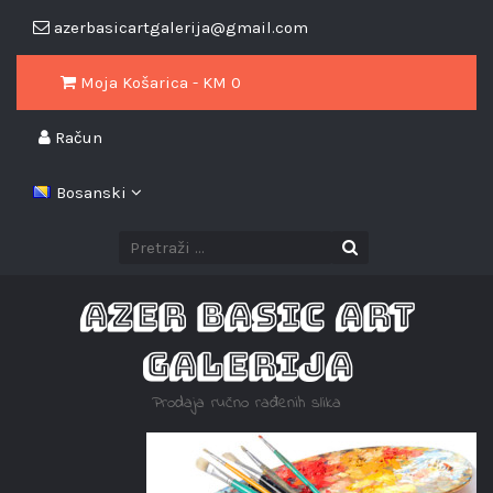
azerbasicartgalerija@gmail.com
Moja Košarica - KM
0
Račun
Bosanski
AZER BASIC ART
GALERIJA
Prodaja ručno rađenih slika