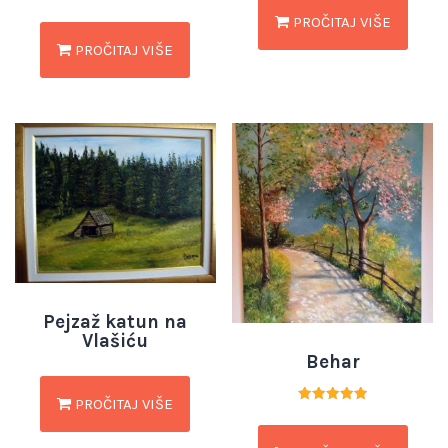
Ocjenjeno
PROČITAJ VIŠE
5.00
od 5
PROČITAJ VIŠE
Pejzaž katun na
Vlašiću
Behar
PROČITAJ VIŠE
Ocjenjeno
5.00
od 5