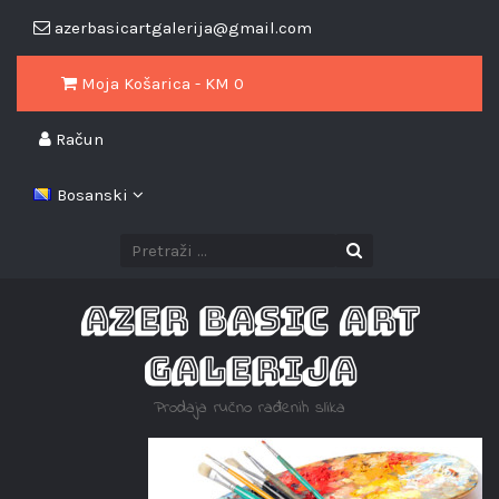
azerbasicartgalerija@gmail.com
Moja Košarica - KM
0
Račun
Bosanski
AZER BASIC ART
GALERIJA
Prodaja ručno rađenih slika