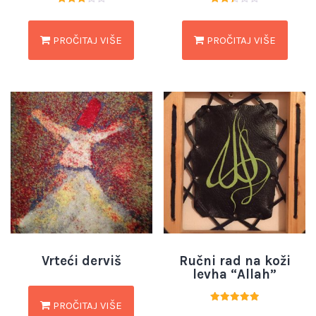
Ocjenjeno
Ocjenjeno
3.00
2.40
od 5
od 5
PROČITAJ VIŠE
PROČITAJ VIŠE
Vrteći derviš
Ručni rad na koži
levha “Allah”
PROČITAJ VIŠE
Ocjenjeno