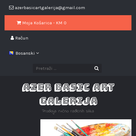
azerbasicartgalerija@gmail.com
Moja Košarica - KM
0
Račun
Bosanski
AZER BASIC ART
GALERIJA
Prodaja ručno rađenih slika