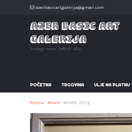
azerbasicartgalerija@gmail.com
AZER BASIC ART
GALERIJA
Prodaja ručno rađenih slika
POČETNA
TRGOVINA
ULJE NA PLATNU
Početna
/
Akvarel
/ AKVAREL 2017g