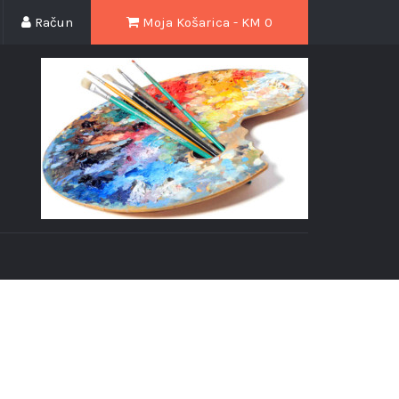
Račun
Moja Košarica - KM
0