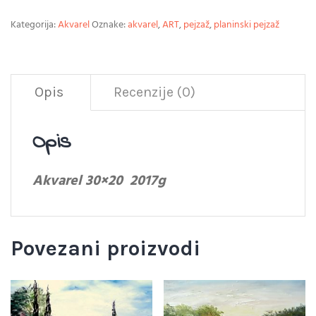
Kategorija:
Akvarel
Oznake:
akvarel
,
ART
,
pejzaž
,
planinski pejzaž
Opis
Recenzije (0)
Opis
Akvarel 30×20 2017g
Povezani proizvodi