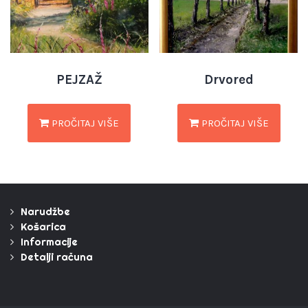
PEJZAŽ
Drvored
PROČITAJ VIŠE
PROČITAJ VIŠE
Narudžbe
Košarica
Informacije
Detalji računa