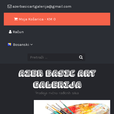
azerbasicartgalerija@gmail.com
Moja Košarica - KM
0
Račun
Bosanski
AZER BASIC ART
GALERIJA
Prodaja ručno rađenih slika