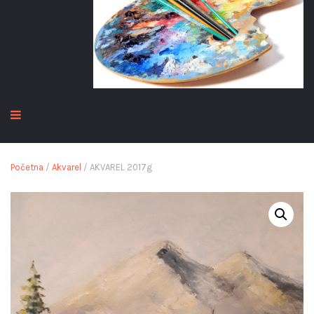
Početna
/
Akvarel
/ AKVAREL 2017g