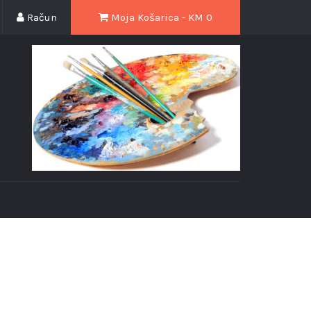
Račun
Moja Košarica - KM
0