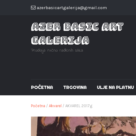
azerbasicartgalerija@gmail.com
AZER BASIC ART
GALERIJA
Prodaja ručno rađenih slika
POČETNA
TRGOVINA
ULJE NA PLATNU
Početna
/
Akvarel
/ AKVAREL 2017g