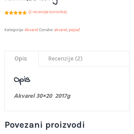
(
2
recenzije korisnika)
Korisnička
1
ocjena:
5.00
od ukupno
Kategorija:
Akvarel
Oznake:
akvarel
,
pejzaž
5 (
korisnika)
Opis
Recenzije (2)
Opis
Akvarel 30×20 2017g
Povezani proizvodi