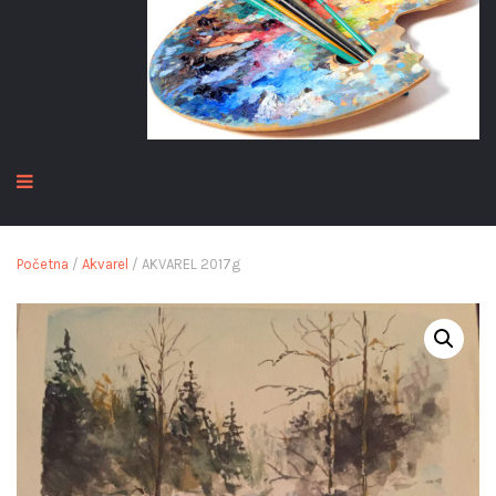
Početna
/
Akvarel
/ AKVAREL 2017g