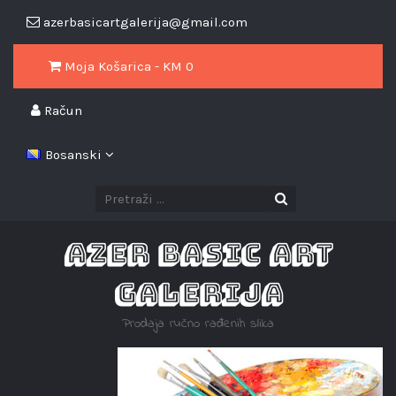
azerbasicartgalerija@gmail.com
Moja Košarica - KM
0
Račun
Bosanski
AZER BASIC ART
GALERIJA
Prodaja ručno rađenih slika