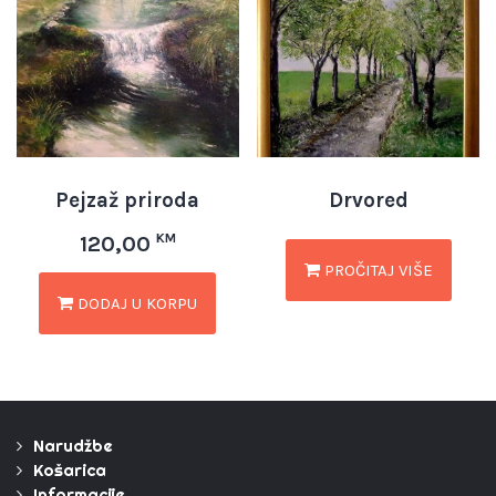
Pejzaž priroda
Drvored
KM
120,00
PROČITAJ VIŠE
DODAJ U KORPU
Narudžbe
Košarica
Informacije