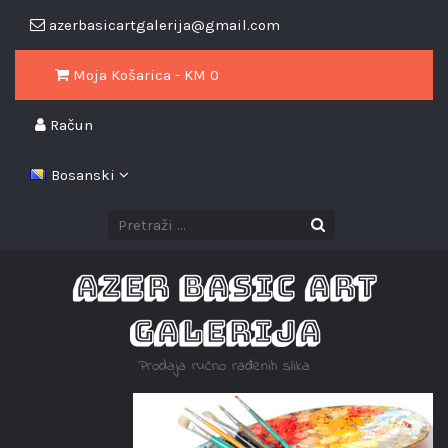
azerbasicartgalerija@gmail.com
Moja Košarica - KM
0
Račun
Bosanski
AZER BASIC ART
GALERIJA
Prodaja ručno rađenih slika