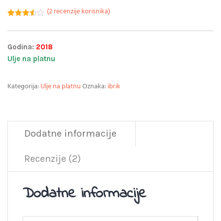
(
2
recenzije korisnika)
Korisničke
2
ocjene:
3.50
od
ukupno
Godina:
2018
5 (
korisnika)
Ulje na platnu
Kategorija:
Ulje na platnu
Oznaka:
ibrik
Dodatne informacije
Recenzije (2)
Dodatne informacije