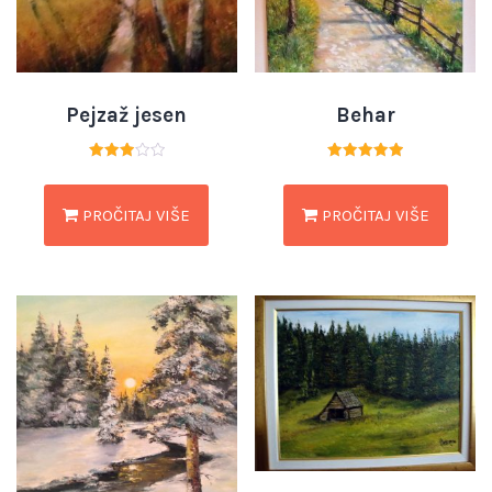
Pejzaž jesen
Behar
Ocjenjeno
Ocjenjeno
3.00
5.00
od 5
od 5
PROČITAJ VIŠE
PROČITAJ VIŠE