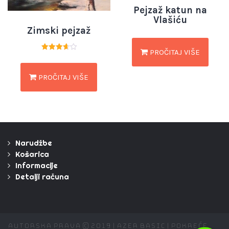
Pejzaž katun na
Vlašiću
Zimski pejzaž
PROČITAJ VIŠE
Ocjenjeno
3.67
od 5
PROČITAJ VIŠE
Narudžbe
Košarica
Informacije
Detalji računa
Autorska prava © 2019 | Azer Basic | Pokreće