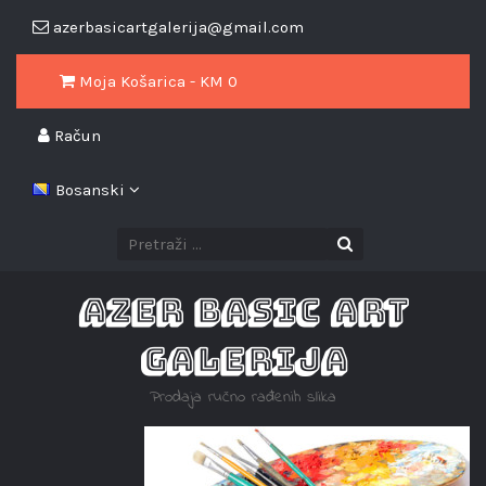
azerbasicartgalerija@gmail.com
Moja Košarica - KM
0
Račun
Bosanski
AZER BASIC ART
GALERIJA
Prodaja ručno rađenih slika