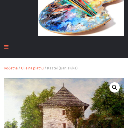
Početna
/
Ulje na platnu
/ Kastel (Banjaluka)