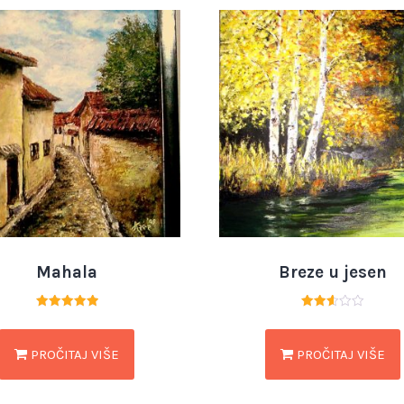
Mahala
Breze u jesen
Ocjenjeno
Ocjenjeno
5.00
2.55
od 5
od 5
PROČITAJ VIŠE
PROČITAJ VIŠE