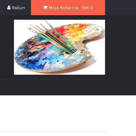
Račun
Moja Košarica - KM
0