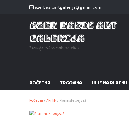
azerbasicartgalerija@gmail.com
AZER BASIC ART
GALERIJA
Prodaja ručno rađenih slika
POČETNA
TRGOVINA
ULJE NA PLATNU
Početna
/
Akrilik
/ Planinski pejzaž