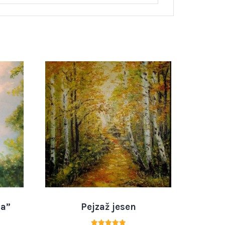
la”
Pejzaž jesen