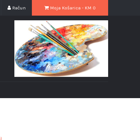
Račun
Moja Košarica - KM
0
a)