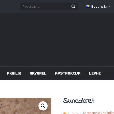
Bosanski
AKRILIK
AKVAREL
APSTRAKCIJA
LEVHE
Suncokret
(
2
recenzije korisnik