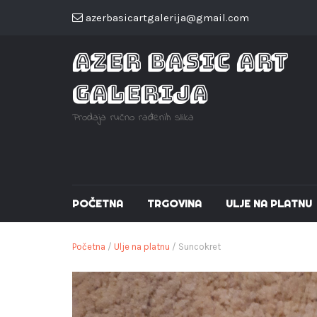
azerbasicartgalerija@gmail.com
AZER BASIC ART
GALERIJA
Prodaja ručno rađenih slika
POČETNA
TRGOVINA
ULJE NA PLATNU
Početna
/
Ulje na platnu
/ Suncokret