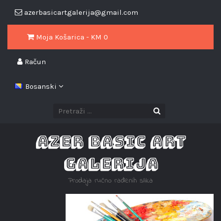
azerbasicartgalerija@gmail.com
Moja Košarica - KM
0
Račun
Bosanski
AZER BASIC ART
GALERIJA
Prodaja ručno rađenih slika