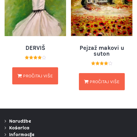
DERVIŠ
Pejzaž makovi u
suton
Ocjenjeno
4.00
Ocjenjeno
od 5
4.00
PROČITAJ VIŠE
od 5
PROČITAJ VIŠE
Narudžbe
Košarica
Informacije