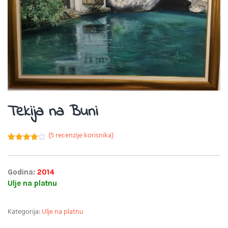
Tekija na Buni
(
5
recenzije korisnika)
Korisničke
5
ocjene:
4.00
od
ukupno 5
Godina:
2014
(
Ulje na platnu
korisnika)
Kategorija:
Ulje na platnu