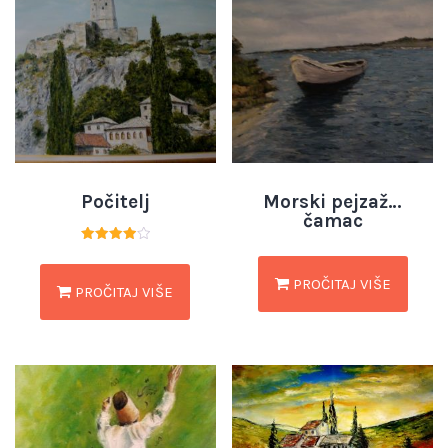
Počitelj
Morski pejzaž…
čamac
Ocjenjeno
4.00
od 5
PROČITAJ VIŠE
PROČITAJ VIŠE