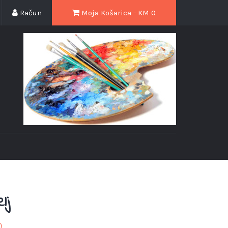
Račun
Moja Košarica - KM
0
lj
)