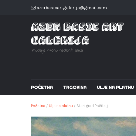
azerbasicartgalerija@gmail.com
AZER BASIC ART
GALERIJA
Prodaja ručno rađenih slika
POČETNA
TRGOVINA
ULJE NA PLATNU
Početna
/
Ulje na platnu
/ Stari grad Počitelj