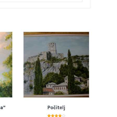
la”
Počitelj