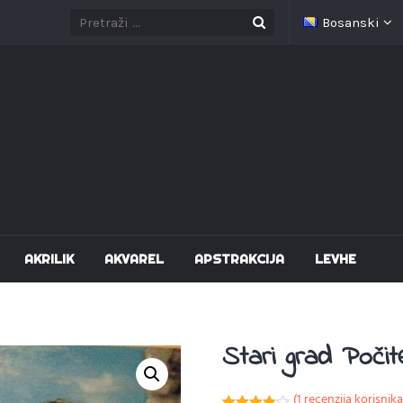
Bosanski
AKRILIK
AKVAREL
APSTRAKCIJA
LEVHE
Stari grad Počite
(
1
recenzija korisnika