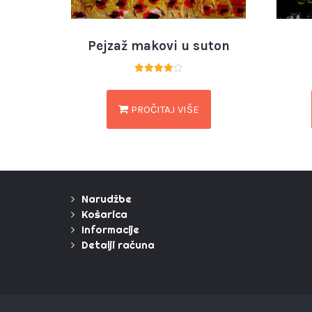
Pejzaž makovi u suton
Ocjenjeno
4.00
od 5
PROČITAJ VIŠE
Narudžbe
Košarica
Informacije
Detalji računa