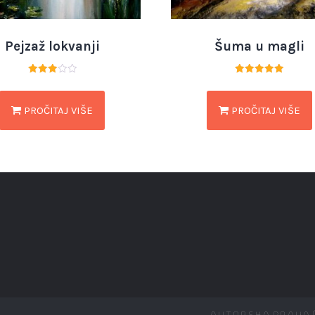
Pejzaž lokvanji
Šuma u magli
Ocjenjeno
Ocjenjeno
3.00
5.00
od 5
od 5
PROČITAJ VIŠE
PROČITAJ VIŠE
Autorska prava ©