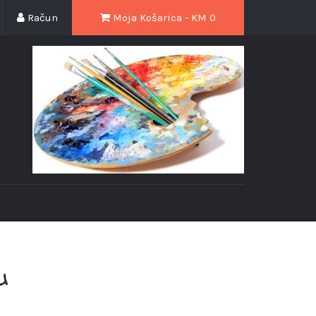
Račun
Moja Košarica - KM
0
U