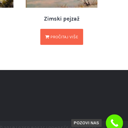
Zimski pejzaž
PROČITAJ VIŠE
POZOVI NAS
 2019 | Azer Basic | Pokreće WordPress.