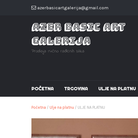
azerbasicartgalerija@gmail.com
AZER BASIC ART
GALERIJA
Prodaja ručno rađenih slika
POČETNA
TRGOVINA
ULJE NA PLATNU
Početna
/
Ulje na platnu
/ ULJE NA PLATNU