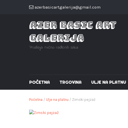
azerbasicartgalerija@gmail.com
AZER BASIC ART
GALERIJA
Prodaja ručno rađenih slika
POČETNA
TRGOVINA
ULJE NA PLATNU
Početna
/
Ulje na platnu
/ Zimski pejzaž