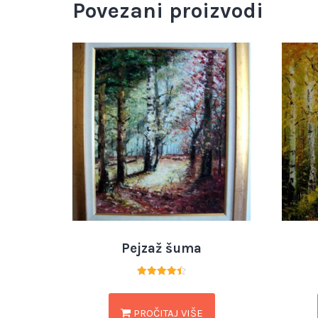
Povezani proizvodi
Pejzaž šuma
Ocjenjeno
4.50
od 5
PROČITAJ VIŠE