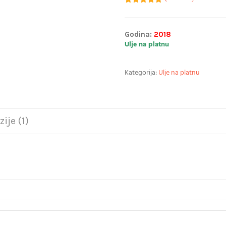
Korisnička
1
ocjena:
5.00
od ukupno
5 (
Godina:
2018
korisnika)
Ulje na platnu
Kategorija:
Ulje na platnu
ije (1)