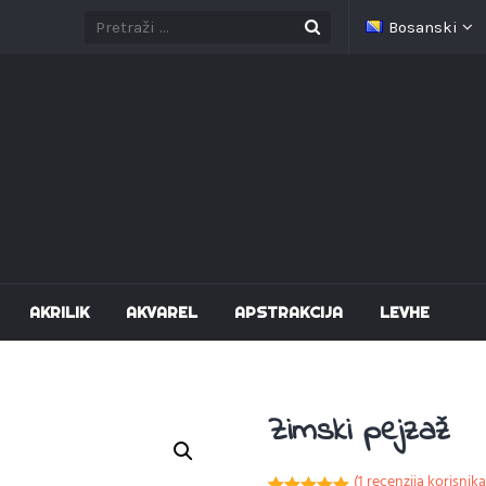
Bosanski
AKRILIK
AKVAREL
APSTRAKCIJA
LEVHE
Zimski pejzaž
(
1
recenzija korisnika