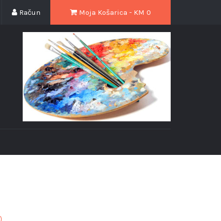
Račun
Moja Košarica - KM
0
)