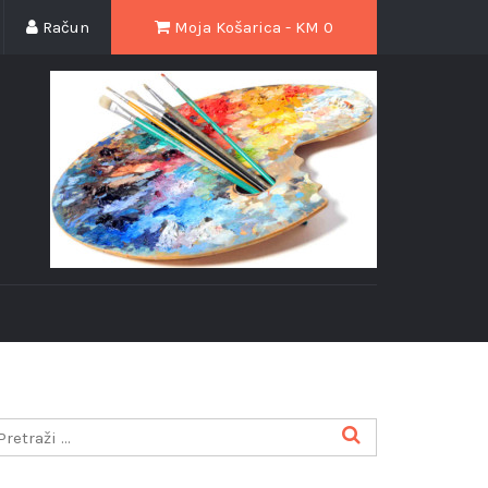
Račun
Moja Košarica - KM
0