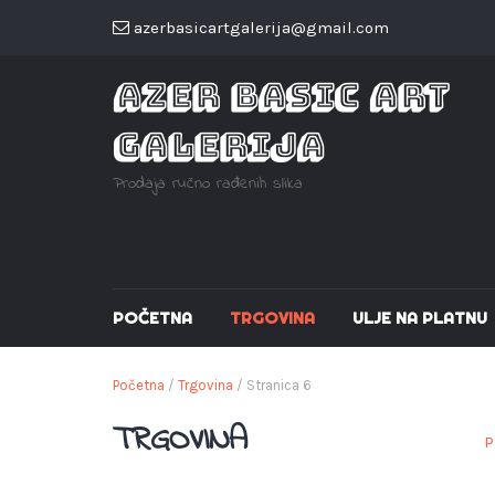
azerbasicartgalerija@gmail.com
AZER BASIC ART
GALERIJA
Prodaja ručno rađenih slika
POČETNA
TRGOVINA
ULJE NA PLATNU
Početna
/
Trgovina
/ Stranica 6
TRGOVINA
P