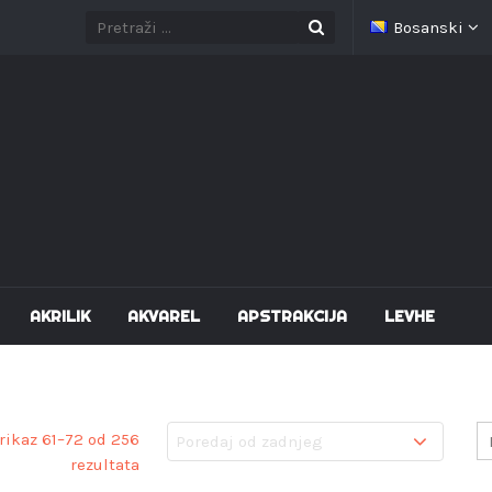
Bosanski
AKRILIK
AKVAREL
APSTRAKCIJA
LEVHE
rikaz 61–72 od 256
rezultata