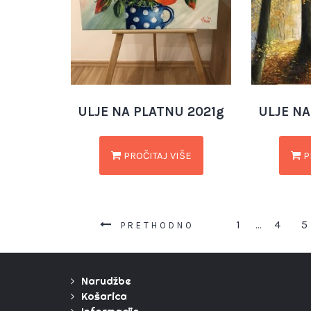
ULJE NA PLATNU 2021g
ULJE NA
PROČITAJ VIŠE
P
1
4
5
…
PRETHODNO
Narudžbe
Košarica