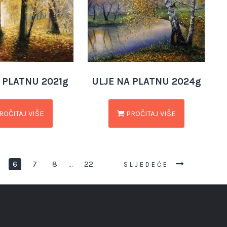
 PLATNU 2021g
ULJE NA PLATNU 2024g
ROČITAJ VIŠE
PROČITAJ VIŠE
6
7
8
22
…
SLJEDEĆE