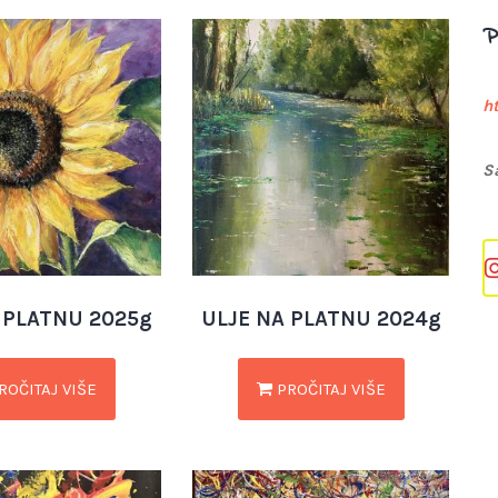
P
h
S
 PLATNU 2025g
ULJE NA PLATNU 2024g
ROČITAJ VIŠE
PROČITAJ VIŠE