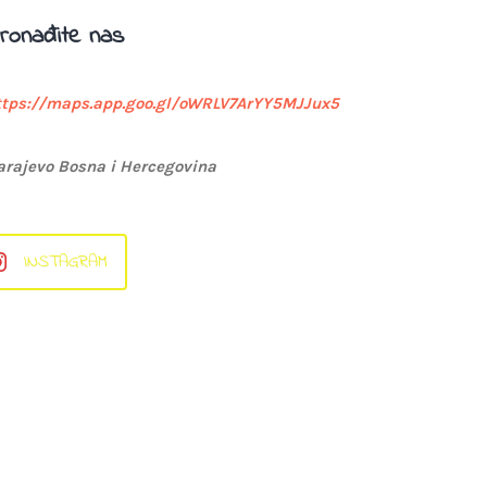
ronađite nas
ttps://maps.app.goo.gl/oWRLV7ArYY5MJJux5
arajevo Bosna i Hercegovina
INSTAGRAM