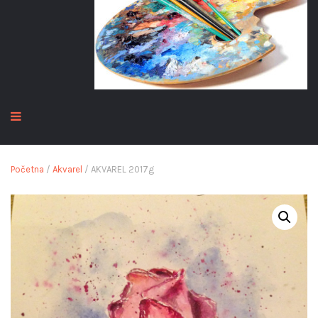
Početna
/
Akvarel
/ AKVAREL 2017g