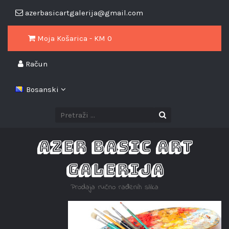
azerbasicartgalerija@gmail.com
Moja Košarica - KM
0
Račun
Bosanski
AZER BASIC ART
GALERIJA
Prodaja ručno rađenih slika