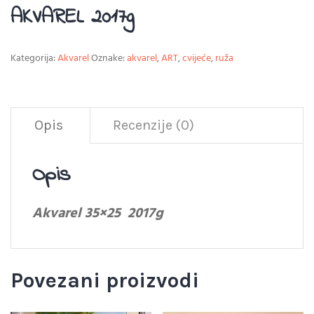
AKVAREL 2017g
Kategorija:
Akvarel
Oznake:
akvarel
,
ART
,
cvijeće
,
ruža
Opis
Recenzije (0)
Opis
Akvarel 35×25 2017g
Povezani proizvodi