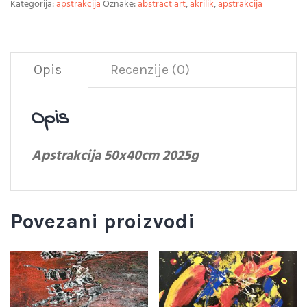
Kategorija:
apstrakcija
Oznake:
abstract art
,
akrilik
,
apstrakcija
Opis
Recenzije (0)
Opis
Apstrakcija 50x40cm 2025g
Povezani proizvodi