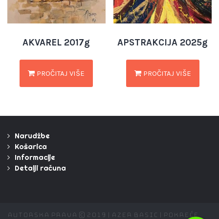
AKVAREL 2017g
APSTRAKCIJA 2025g
PROČITAJ VIŠE
PROČITAJ VIŠE
Narudžbe
Košarica
Informacije
Detalji računa
Autorska prava © 2019 | Azer Basic | Pokreće