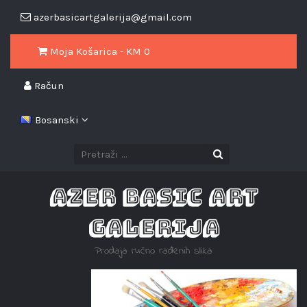
azerbasicartgalerija@gmail.com
Moja Košarica - KM
0
Račun
Bosanski
AZER BASIC ART
GALERIJA
Prodaja ručno rađenih slika