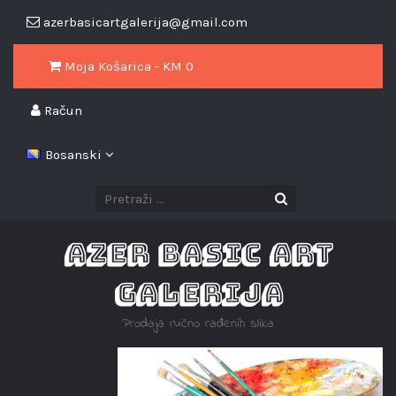
azerbasicartgalerija@gmail.com
Moja Košarica - KM
0
Račun
Bosanski
AZER BASIC ART
GALERIJA
Prodaja ručno rađenih slika