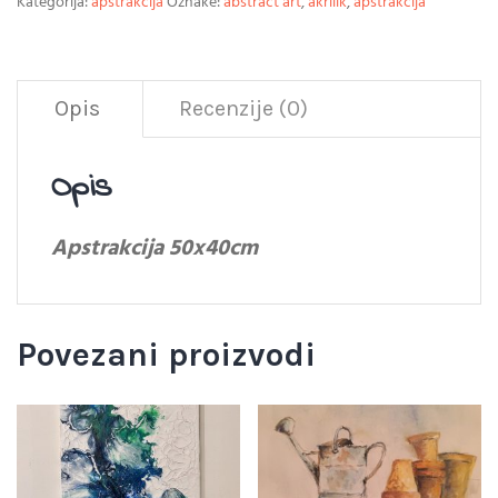
Kategorija:
apstrakcija
Oznake:
abstract art
,
akrilik
,
apstrakcija
Opis
Recenzije (0)
Opis
Apstrakcija 50x40cm
Povezani proizvodi