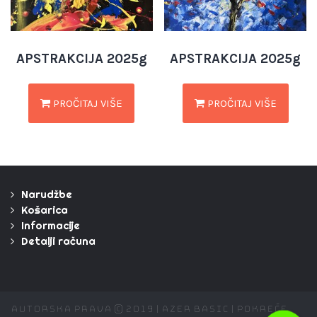
APSTRAKCIJA 2025g
APSTRAKCIJA 2025g
PROČITAJ VIŠE
PROČITAJ VIŠE
Narudžbe
Košarica
Informacije
Detalji računa
Autorska prava © 2019 | Azer Basic | Pokreće