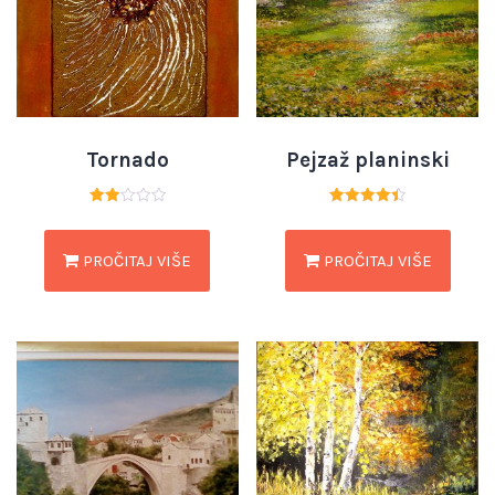
Tornado
Pejzaž planinski
Ocjenjeno
Ocjenjeno
2.00
4.50
od 5
od 5
PROČITAJ VIŠE
PROČITAJ VIŠE