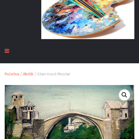
Početna
/
Akrilik
/ Stari most Mostar