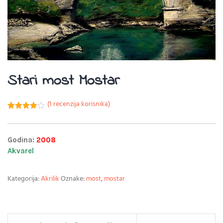
Stari most Mostar
(
1
recenzija korisnika)
Korisnička
1
ocjena:
4.00
od
ukupno 5
Godina:
2008
(
Akvarel
korisnika)
Kategorija:
Akrilik
Oznake:
most
,
mostar