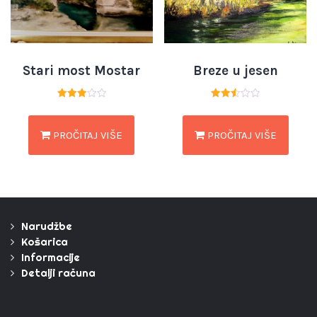
Stari most Mostar
Breze u jesen
Ocjenjeno
Ocjenjeno
3.00
2.55
od 5
od 5
PROČITAJ VIŠE
PROČITAJ VIŠE
Narudžbe
Košarica
Informacije
Detalji računa