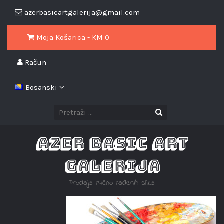
azerbasicartgalerija@gmail.com
Moja Košarica - KM
0
Račun
Bosanski
AZER BASIC ART
GALERIJA
Prodaja ručno rađenih slika