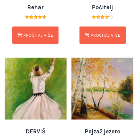
Behar
Počitelj
Ocjenjeno
Ocjenjeno
5.00
4.00
od 5
od 5
PROČITAJ VIŠE
PROČITAJ VIŠE
DERVIŠ
Pejzaž jezero