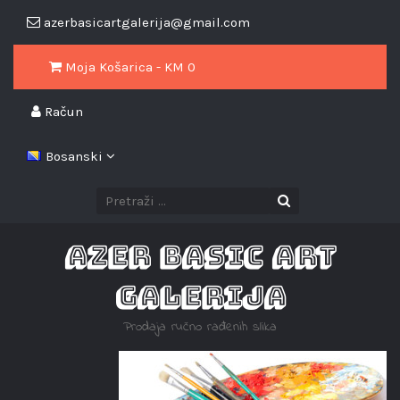
azerbasicartgalerija@gmail.com
Moja Košarica - KM
0
Račun
Bosanski
AZER BASIC ART
GALERIJA
Prodaja ručno rađenih slika