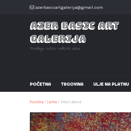
azerbasicartgalerija@gmail.com
AZER BASIC ART
GALERIJA
Prodaja ručno rađenih slika
POČETNA
TRGOVINA
ULJE NA PLATNU
Početna
/
Levhe
/ Vrteći derviš