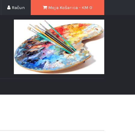
Račun
Moja Košarica - KM
0